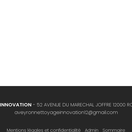
 INNOVATION
- 52 AVENUE DU MARECHAL JOFFRE 12000 R
aveyronnettoyageinnovation12@gmail.com
Mentions légales et confidentialité
Admin
Sommaire