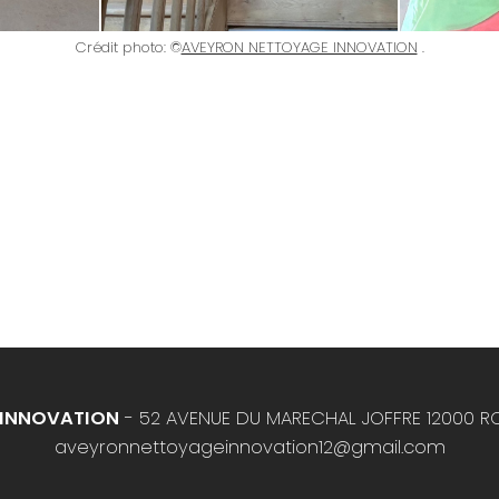
Crédit photo: ©
AVEYRON NETTOYAGE INNOVATION
.
 INNOVATION
- 52 AVENUE DU MARECHAL JOFFRE 12000 R
aveyronnettoyageinnovation12@gmail.com