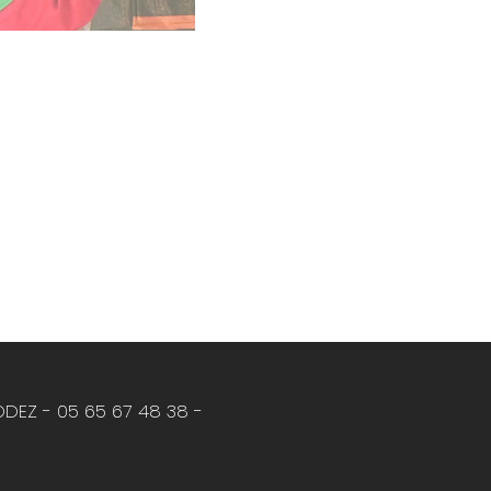
ODEZ -
05 65 67 48 38
-