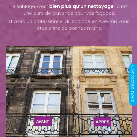
Le sablage, c’est
bien plus qu’un nettoyage
: c’est
une cure de jouvence pour vos façades.
Et avec un professionnel du sablage en Aveyron, vous
êtes entre de bonnes mains.