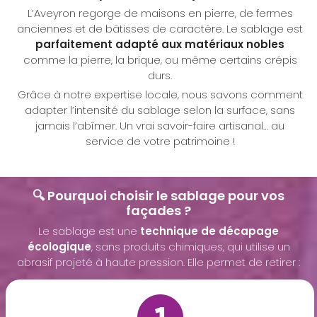
L’Aveyron regorge de maisons en pierre, de fermes
anciennes et de bâtisses de caractère. Le sablage est
parfaitement adapté aux matériaux nobles
comme la pierre, la brique, ou même certains crépis
durs.
Grâce à notre expertise locale, nous savons comment
adapter l’intensité du sablage selon la surface, sans
jamais l’abîmer. Un vrai savoir-faire artisanal… au
service de votre patrimoine !
🔍 Pourquoi choisir le sablage pour vos
façades ?
Le sablage est une
technique de décapage
écologique
, sans produits chimiques, qui utilise un
abrasif projeté à haute pression. Elle permet de retirer :