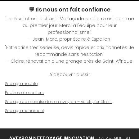
💬 Ils nous ont fait confiance
"Le résultat est bluffant ! Ma façade en pierre est comme
au premier jour. Merci à l'équipe pour leur
professionnalisme."
– Jean-Marc, propriétaire à Espalion
"Entreprise très sérieuse, devis rapide et prix honnêtes. Je
recommande sans hésitation."
– Claire, rénovation d'une grange près de Saint-Affrique
A découvrir aussi :
Sablage meuble
Poutres et escaliers
Sablage de menuiseries en aveyron – volets, fenêtres...
Sablage monument
AVEYRON NETTOYAGE INNOVATION
- 52 AVENUE DU